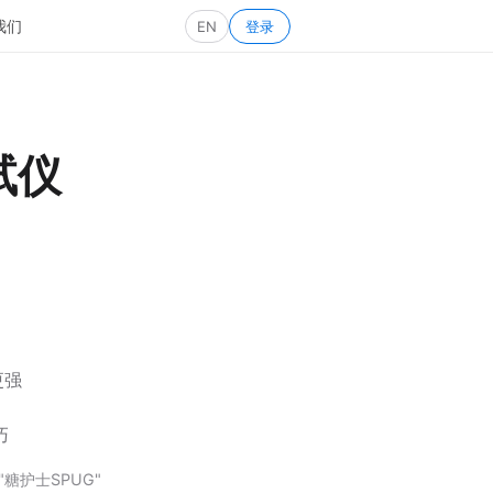
我们
EN
登录
试仪
更强
巧
糖护士SPUG"