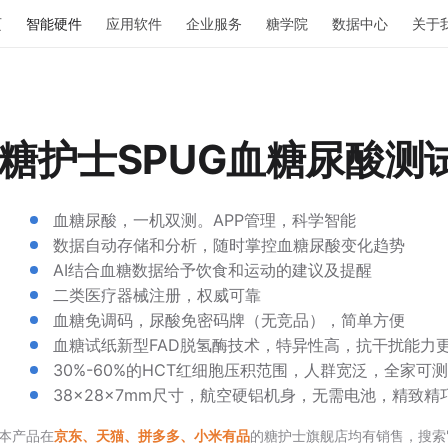
页
智能硬件
应用软件
企业服务
糖学院
数据中心
关于
糖护士SPUG血糖尿酸测
血糖尿酸，一机双测。APP管理，科学智能
数据自动存储和分析，随时掌控血糖尿酸变化趋势
AI结合血糖数据给予饮食和运动的建议及提醒
二类医疗器械注册，权威可靠
血糖免调码，尿酸免密码牌（无竞品），简单方便
血糖试纸新型FAD脱氢酶技术，特异性高，抗干扰能力
30%-60%的HCT红细胞压积范围，人群宽泛，全家可测
38×28×7mm尺寸，航空硬铝机身，无需电池，精致精
本产品在
京东、天猫、拼多多、小米有品
的糖护士旗舰店均有销售，搜索"