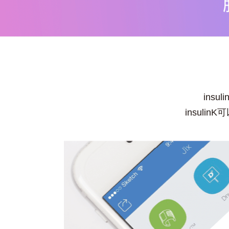
ins
insul